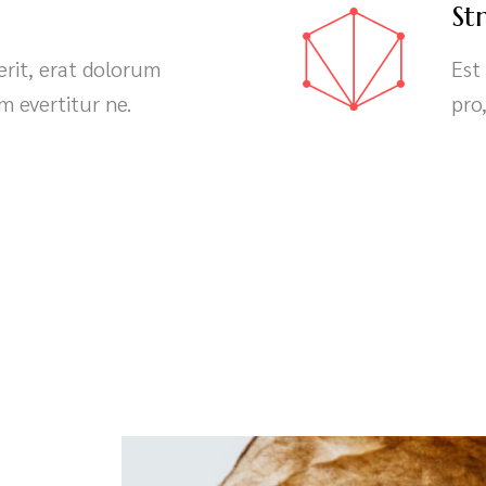
St
serit, erat dolorum
Est
 evertitur ne.
pro