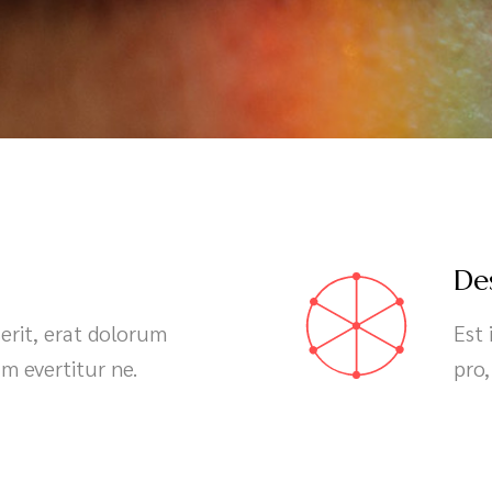
De
serit, erat dolorum
Est 
m evertitur ne.
pro