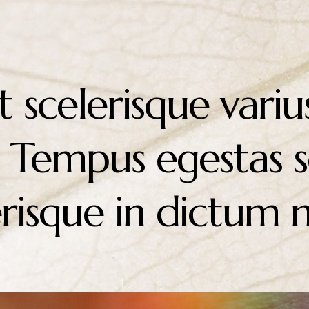
t scelerisque vari
 Tempus egestas se
lerisque in dictum 