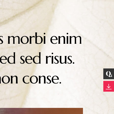
us morbi enim
d sed risus.
non conse.